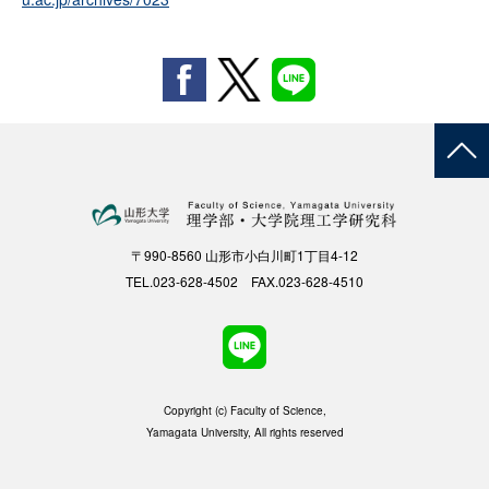
〒990-8560 山形市小白川町1丁目4-12
TEL.023-628-4502 FAX.023-628-4510
Copyright (c) Faculty of Science,
Yamagata University, All rights reserved