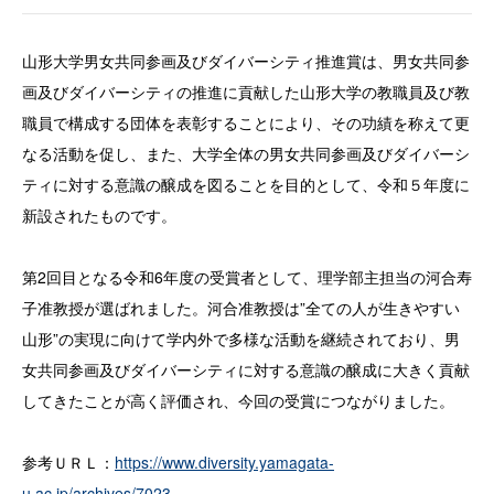
山形大学男女共同参画及びダイバーシティ推進賞は、男女共同参
画及びダイバーシティの推進に貢献した山形大学の教職員及び教
職員で構成する団体を表彰することにより、その功績を称えて更
なる活動を促し、また、大学全体の男女共同参画及びダイバーシ
ティに対する意識の醸成を図ることを目的として、令和５年度に
新設されたものです。
第2回目となる令和6年度の受賞者として、理学部主担当の河合寿
子准教授が選ばれました。河合准教授は”全ての人が生きやすい
山形”の実現に向けて学内外で多様な活動を継続されており、男
女共同参画及びダイバーシティに対する意識の醸成に大きく貢献
してきたことが高く評価され、今回の受賞につながりました。
参考ＵＲＬ：
https://www.diversity.yamagata-
u.ac.jp/archives/7023