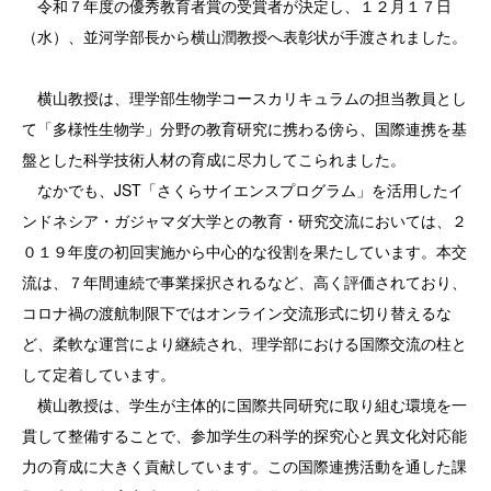
令和７年度の優秀教育者賞の受賞者が決定し、１２月１７日
（水）、並河学部長から横山潤教授へ表彰状が手渡されました。
横山教授は、理学部生物学コースカリキュラムの担当教員とし
て「多様性生物学」分野の教育研究に携わる傍ら、国際連携を基
盤とした科学技術人材の育成に尽力してこられました。
なかでも、JST「さくらサイエンスプログラム」を活用したイ
ンドネシア・ガジャマダ大学との教育・研究交流においては、２
０１９年度の初回実施から中心的な役割を果たしています。本交
流は、７年間連続で事業採択されるなど、高く評価されており、
コロナ禍の渡航制限下ではオンライン交流形式に切り替えるな
ど、柔軟な運営により継続され、理学部における国際交流の柱と
して定着しています。
横山教授は、学生が主体的に国際共同研究に取り組む環境を一
貫して整備することで、参加学生の科学的探究心と異文化対応能
力の育成に大きく貢献しています。この国際連携活動を通した課