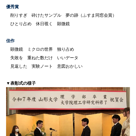
優秀賞
削りすぎ 砕けたサンプル 夢の跡（ふすま同窓会賞）
ひとり占め 休日覗く 顕微鏡
佳作
顕微鏡 ミクロの世界 独り占め
失敗を 重ねた数だけ いいデータ
見返した 実験ノート 意図おかしい
▼表彰式の様子