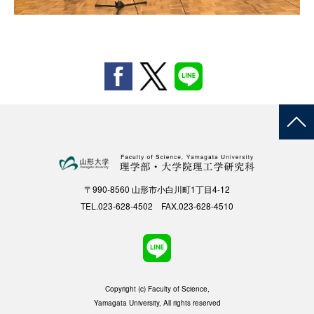
〒990-8560 山形市小白川町1丁目4-12
TEL.023-628-4502 FAX.023-628-4510
Copyright (c) Faculty of Science,
Yamagata University, All rights reserved