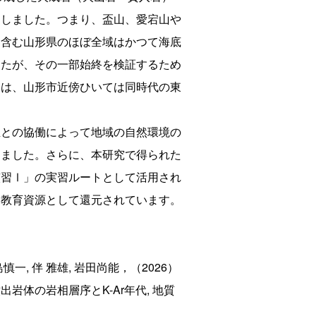
明しました。つまり、盃山、愛宕山や
を含む山形県のほぼ全域はかつて海底
したが、その一部始終を検証するため
見は、山形市近傍ひいては同時代の東
。
との協働によって地域の自然環境の
りました。さらに、本研究で得られた
演習Ⅰ」の実習ルートとして活用され
な教育資源として還元されています。
慎一, 伴 雅雄, 岩田尚能，（2026）
体の岩相層序とK-Ar年代, 地質