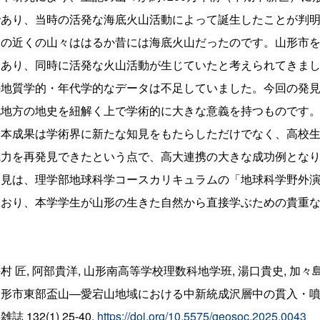
であり、当時の活発な海底火山活動によって誕生したことが判
その近くの山々ははるか昔には海底火山だったのです。山形市
にあり、同時に活発な火山活動が生じていたと考えられてきま
の地質学的・年代学的なデータは不足していました。今回の発
北地方の地史を紐解く上で学術的に大きな意義を持つものです
本成果は学術界に新たな知見をもたらしただけでなく、高校生
魅力を再発見できたという点で、高大連携の大きな成功例とな
知見は、理学部地球科学コースカリキュラムの「地球科学野外
ており、本学学生が山形の生きた自然から直接学ぶための貴重
村 匠, 阿部貴洋, 山形南高等学校理数科地学班, 湯口貴史, 加々島
形市東部盃山―愛宕山地域における中新統成沢層中の貫入・噴出岩
雑誌 132(1) 25-40.
https://doi.org/10.5575/geosoc.2025.0043