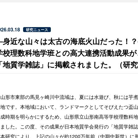
026.03.18
研究ニュース
―身近な山々は太古の海底火山だった！？
学校理数科地学班との高大連携活動成果が
「地質学雑誌」に掲載されました。（研究
山形市東部の馬見ヶ崎川中流域は、夏には水遊び、秋には芋煮
光地です。本地域において、ランドマークとしてそびえたつ盃
形成時期を明らかにするため、山形県立山形南高等学校理数科地
いました。この度、その成果が日本地質学会発行の「地質学雑
本研究により、上記の山々が約1200万年前（中期中新世）に