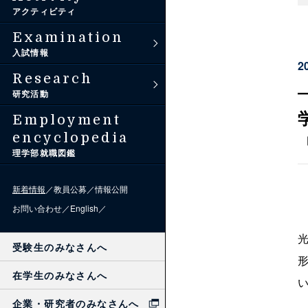
理学部アンバサダー
アクティビティ
過去問題
Examination
入試情報
2
Research
研究活動
Employment
encyclopedia
理学部就職図鑑
新着情報
教員公募
情報公開
お問い合わせ
English
受験生のみなさんへ
在学生のみなさんへ
企業・研究者のみなさんへ