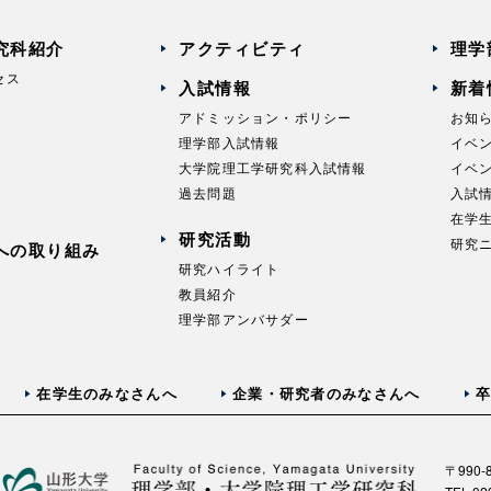
究科紹介
アクティビティ
理学
セス
入試情報
新着
アドミッション・ポリシー
お知
理学部入試情報
イベ
大学院理工学研究科入試情報
イベ
過去問題
入試
在学
研究活動
研究
への取り組み
研究ハイライト
教員紹介
理学部アンバサダー
在学生のみなさんへ
企業・研究者のみなさんへ
卒
〒990