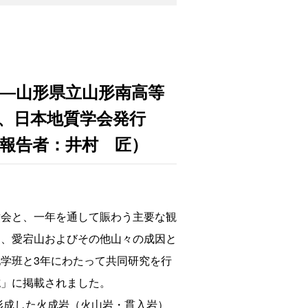
―山形県立山形南高等
、日本地質学会発行
報告者：井村 匠）
会と、一年を通して賑わう主要な観
山、愛宕山およびその他山々の成因と
学班と3年にわたって共同研究を行
誌」に掲載されました。
形成した火成岩（火山岩・貫入岩）