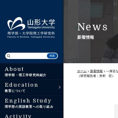
News
新着情報
About
入学から卒業まで
アドミッション・
トップ（研究ニュース）
ホーム
>
新着情報
> ―身
理学部・理工学研究科紹介
（研究報告者：井村 匠）
ポリシー
Education
3つの教育ポリシー
研究ハイライト
教育について
理学部入試情報
English Study
卒業後の進路
教員紹介
理学部の英語教育への取り組み
大学院理工学研究科
入試情報
Activity