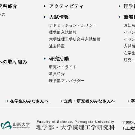
究科紹介
アクティビティ
理学
セス
入試情報
新着
アドミッション・ポリシー
お知
理学部入試情報
イベ
大学院理工学研究科入試情報
イベ
過去問題
入試
在学
研究活動
研究
への取り組み
研究ハイライト
教員紹介
理学部アンバサダー
在学生のみなさんへ
企業・研究者のみなさんへ
卒
〒990
TEL.02