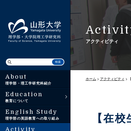
Activi
アクティビティ
About
入学から卒業まで
アドミッション・
トップ（研究ニュース）
ホーム
>
アクティビティ
> 
理学部・理工学研究科紹介
ポリシー
Education
3つの教育ポリシー
研究ハイライト
教育について
理学部入試情報
English Study
【在校
卒業後の進路
教員紹介
理学部の英語教育への取り組み
大学院理工学研究科
入試情報
Activity