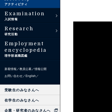
理学部アンバサダー
アクティビティ
過去問題
Examination
入試情報
Research
研究活動
Employment
encyclopedia
理学部就職図鑑
新着情報
教員公募
情報公開
お問い合わせ
English
受験生のみなさんへ
在学生のみなさんへ
企業・研究者のみなさんへ