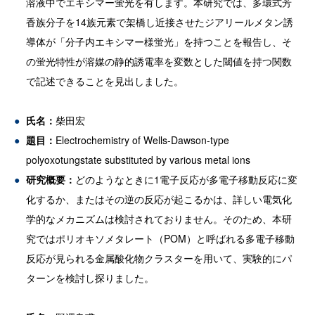
溶液中でエキシマー蛍光を有します。本研究では、多環式芳
香族分子を14族元素で架橋し近接させたジアリールメタン誘
導体が「分子内エキシマー様蛍光」を持つことを報告し、そ
の蛍光特性が溶媒の静的誘電率を変数とした閾値を持つ関数
で記述できることを見出しました。
氏名：
柴田宏
題目：
Electrochemistry of Wells-Dawson-type
polyoxotungstate substituted by various metal ions
研究概要：
どのようなときに1電子反応が多電子移動反応に変
化するか、またはその逆の反応が起こるかは、詳しい電気化
学的なメカニズムは検討されておりません。そのため、本研
究ではポリオキソメタレート（POM）と呼ばれる多電子移動
反応が見られる金属酸化物クラスターを用いて、実験的にパ
ターンを検討し探りました。