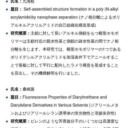
氏名：
九海航
題目：
Self-assembled structure formation in a poly (N-alkyl
acrylamide)by nanophase separation (ナノ相分離によるポリ
アルキルアクリルアミドの自己組織化構造形成)
研究概要：
主鎖に対して長いアルキル側鎖をもつ櫛形ホモポ
リマーは主鎖付近の親水性基と側鎖の疎水性基の間でナノ相
分離を生じます。本研究では、櫛形ホモポリマーの1つである
ポリドデシルアクリルアミドを加湿条件下でアニールするこ
とで基板に対して平行に配向したラメラ構造を形成すること
を見出し、その機構解明を行いました。
氏名：
桑嶋翼
題目：
Fluorescence Properties of Diarylmethane and
Diarylsilane Derivatives in Various Solvents (ジアリールメタ
ンおよびジアリールシラン誘導体の蛍光物性と溶媒依存性)
研究概要：
ピレンのような芳香族分子のいくつかは高濃度な