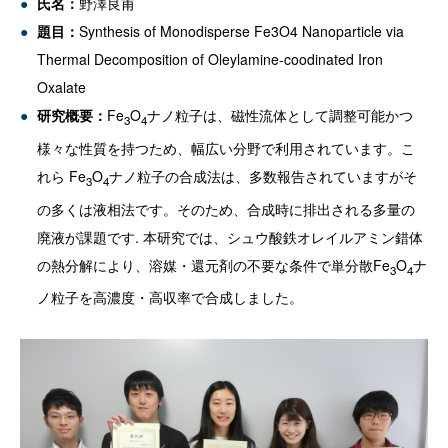
氏名：
野澤良甫
題目：
Synthesis of Monodisperse Fe3O4 Nanoparticle via
Thermal Decomposition of Oleylamine-coodinated Iron
Oxalate
研究概要：
Fe
O
ナノ粒子は、磁性流体として調整可能かつ
3
4
様々な性質を持つため、幅広い分野で利用されています。こ
れら Fe
O
ナノ粒子の合成法は、多数報告されていますがそ
3
4
の多くは液相法です。そのため、合成時に排出される多量の
廃液が課題です. 本研究では、シュウ酸鉄オレイルアミン錯体
の熱分解により、溶媒・還元剤の不要な条件で単分散Fe
O
ナ
3
4
ノ粒子を高濃度・高収率で合成しました。