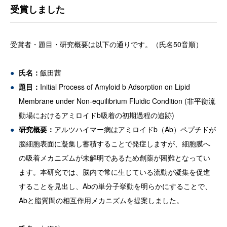
受賞しました
受賞者・題目・研究概要は以下の通りです。（氏名50音順）
氏名：
飯田茜
題目：
Initial Process of Amyloid b Adsorption on Lipid
Membrane under Non-equilibrium Fluidic Condition (非平衡流
動場におけるアミロイドb吸着の初期過程の追跡)
研究概要：
アルツハイマー病はアミロイドb（Ab）ペプチドが
脳細胞表面に凝集し蓄積することで発症しますが、細胞膜へ
の吸着メカニズムが未解明であるため創薬が困難となってい
ます。本研究では、脳内で常に生じている流動が凝集を促進
することを見出し、Abの単分子挙動を明らかにすることで、
Abと脂質間の相互作用メカニズムを提案しました。