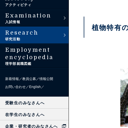
理学部アンバサダー
アクティビティ
過去問題
Examination
入試情報
植物特有
Research
研究活動
Employment
encyclopedia
理学部就職図鑑
新着情報
教員公募
情報公開
お問い合わせ
English
受験生のみなさんへ
在学生のみなさんへ
企業・研究者のみなさんへ