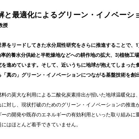
解と最適化によるグリーン・イノベーシ
教授
世界をリードしてきた水分屈性研究をさらに推進することで、1
効率的養水分供給と半乾燥地などへの耕作地の拡大、3)植物工
究を進めています。そして、近いうちに地球が抱えてしまった
る「真の」グリーン・イノベーションにつながる基盤技術を創
燃料の莫大な利用による二酸化炭素排出が招いた地球温暖化は、
れに対し、現状打破のためのグリーン・イノベーションの推進
ギーの開発や既存のエネルギーの有効利用といった取り組みに
題にはほとんど着手できていません。