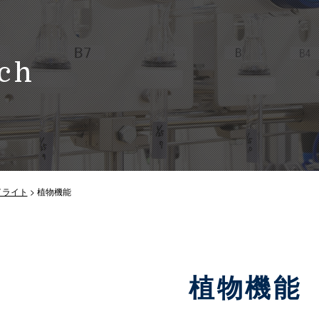
ch
イライト
> 植物機能
植物機能