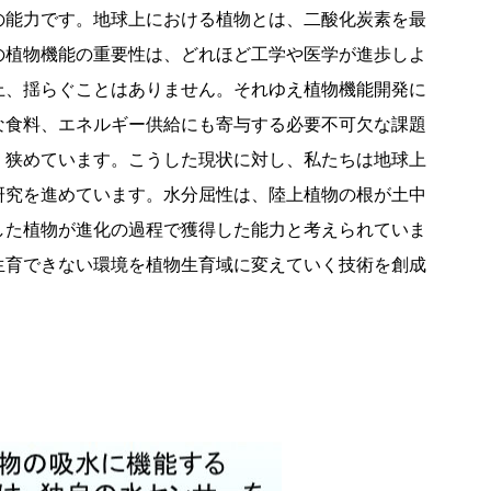
の能力です。地球上における植物とは、二酸化炭素を最
の植物機能の重要性は、どれほど工学や医学が進歩しよ
上、揺らぐことはありません。それゆえ植物機能開発に
な食料、エネルギー供給にも寄与する必要不可欠な課題
く狭めています。こうした現状に対し、私たちは地球上
研究を進めています。水分屈性は、陸上植物の根が土中
した植物が進化の過程で獲得した能力と考えられていま
生育できない環境を植物生育域に変えていく技術を創成