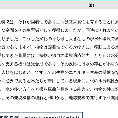
な特徴は、それが固着性であり且つ独立栄養性を有することに
たな空間をその生育域として獲得しましたが、同時にそれまで
なりました。こうした変化のうち最も大きなものが水分環境で
物質でありますが、植物は固着性であるがゆえに、移動による
栄してきた背景には、植物が独自の環境適応能力、とりわけ水
性を支える機能は光合成であり、その反応には水の存在が不可
、人類をはじめとしてすべての生物のエネルギー生産の基盤を
めに必要であると私たちが着目している現象に、根の水分屈性
し、水の多い方向へと根を屈曲伸長させる能力で、植物の陸上
し、その発現機構の理解と利用から、地球規模で進行する諸問題
体 mizu-kusseui1(miz1)