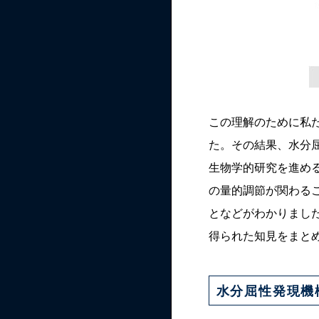
この理解のために私
た。その結果、水分屈性
生物学的研究を進め
の量的調節が関わる
となどがわかりまし
得られた知見をまと
水分屈性発現機