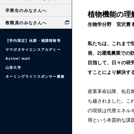
卒業生のみなさんへ
植物機能の理
教職員のみなさんへ
生物学分野 宮沢豊 
【学内限定】休講・補講情報等
私たちは、これまで
ヤマガタサイエンスアカデミー
発、2)灌漑農業での
Active! mail
目指して、日々の研
山形大学
すことにより解決す
ネーミングライツスポンサー募集
産業革命以降、化石
ち越されました。こ
の現状は代替エネル
用という本質的な課