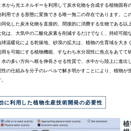
と水から光エネルギーを利用して炭水化物を合成する植物固有
効利用できる形態に変換できる唯一無二の存在であります。こ
の同化した炭水化物を直接的、間接的に消費する生物である以
大化は、大気中の二酸化炭素を削減するだけでなく、持続可能
地球温暖化による乾燥地、砂漠の拡大は、植物の生育域を大き
利用を可能にする植物機能、すなわち水分屈性に焦点をあてて
、水の多い方向へ根を伸長させる性質で、水中から陸上に進出
屈性の仕組みを分子のレベルで解き明かすことにより、植物が
す。
効に利用した植物生産技術開発の必要性