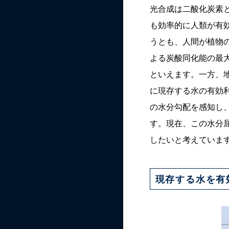
光合成は二酸化炭素
も効率的に人類が有
うとも、人間が植物
よる炭酸同化能の最
といえます。一方、
に現存する水の有効
の水分勾配を感知し
す。現在、この水分
したいと考えていま
現存する水を有