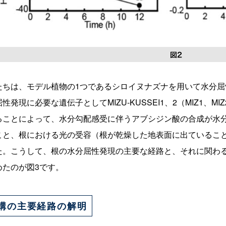
たちは、モデル植物の1つであるシロイヌナズナを用いて水分
発現に必要な遺伝子としてMIZU-KUSSEI1、2（MIZ1、
ることによって、水分勾配感受に伴うアブシジン酸の合成が水
こと、根における光の受容（根が乾燥した地表面に出ているこ
た。こうして、根の水分屈性発現の主要な経路と、それに関わ
めたのが図3です。
構の主要経路の解明