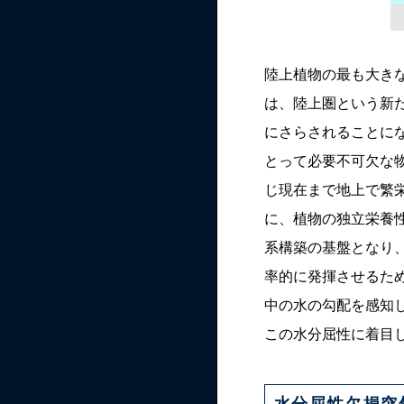
陸上植物の最も大き
は、陸上圏という新
にさらされることに
とって必要不可欠な
じ現在まで地上で繁
に、植物の独立栄養
系構築の基盤となり
率的に発揮させるた
中の水の勾配を感知
この水分屈性に着目
水分屈性欠損突然変異