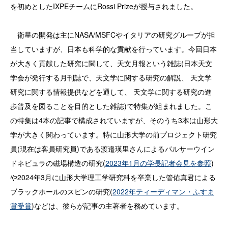
を初めとしたIXPEチームにRossi Prizeが授与されました。
衛星の開発は主にNASA/MSFCやイタリアの研究グループが担
当していますが、日本も科学的な貢献を行っています。今回日本
が大きく貢献した研究に関して、天文月報という雑誌(日本天文
学会が発行する月刊誌で、天文学に関する研究の解説、 天文学
研究に関する情報提供などを通して、 天文学に関する研究の進
歩普及を図ることを目的とした雑誌)で特集が組まれました。こ
の特集は4本の記事で構成されていますが、そのうち3本は山形大
学が大きく関わっています。特に山形大学の前プロジェクト研究
員(現在は客員研究員)である渡邉瑛里さんによるパルサーウイン
ドネビュラの磁場構造の研究(
2023年1月の学長記者会見を参照
)
や2024年3月に山形大学理工学研究科を卒業した管佑真君による
ブラックホールのスピンの研究(
2022年ティーディマン・ふすま
賞受賞
)などは、彼らが記事の主著者を務めています。