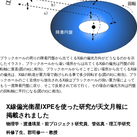
ブラックホールの周りの降着円盤から出てくるX線の偏光方向がどうなるのかを示
したイラスト。ブラックホールから遠い場所からは出てくるX線の偏光は円盤の回
転軸に垂直(図のa)に相当)、ブラックホールからそこそこ近い場所から出てくるX線
の偏光は、X線の軌道が重力場で曲げられる事で多少回転する(図のb)に相当)。ブラ
ックホールのごく近傍から放出されるX線はブラックホールの強い重力場によって
もう一度降着円盤に戻り、そこで反射されて出て行く。その場合の偏光方向は円盤
の回転軸に平行になる(図のc)に相当)。
X線偏光衛星IXPEを使った研究が天文月報に
掲載されました
物理学・渡邉瑛里・前プロジェクト研究員、管佑真・理工学研究
科修了生、郡司修一・教授