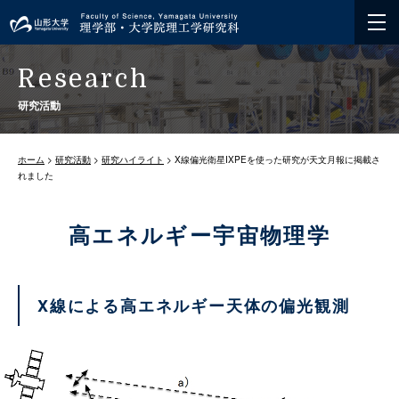
Research
研究活動
ホーム
>
研究活動
>
研究ハイライト
> X線偏光衛星IXPEを使った研究が天文月報に掲載さ
れました
高エネルギー宇宙物理学
X線による高エネルギー天体の偏光観測