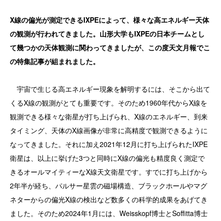
X線の偏光が測定できるIXPEによって、様々な高エネルギー天体
の観測が行われてきました。山形大学もIXPEの日本チームとし
て幾つかの天体観測に関わってきましたが、この度天文月報でこ
の特集記事が組まれました。
宇宙で生じる高エネルギー現象を解明するには、そこから出て
くるX線の観測がとても重要です。そのため1960年代からX線を
観測できる様々な衛星が打ち上げられ、X線のエネルギー、到来
タイミング、天体のX線画像が非常に高精度で観測できるように
なってきました。それに加え2021年12月に打ち上げられたIXPE
衛星は、以上に挙げた3つと同時にX線の偏光も精度良く測定で
きるオールマイティーなX線天文衛星です。すでに打ち上げから
2年半が経ち、パルサー星雲の磁場構造、ブラックホールやマグ
ネターからの偏光X線の検出など数多くの科学的成果をあげてき
ました。そのため2024年1月には、Weisskopf博士とSoffitta博士